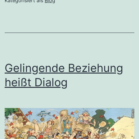
Kategorisiert als
Blog
–
Götter
in
jedem
Mann
Gelingende Beziehung
heißt Dialog