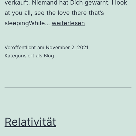
verkauft. Niemand hat Dich gewarnt. I look
at you all, see the love there that’s
Liebe
sleepingWhile…
weiterlesen
um
Dein
Veröffentlicht am
November 2, 2021
Leben!
Kategorisiert als
Blog
Relativität