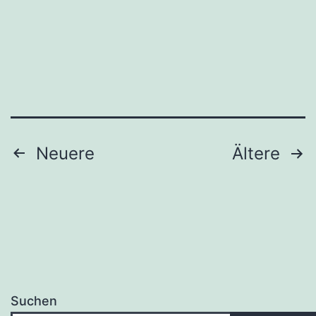
Seitennummerierung
Neuere
Ältere
der
Beiträge
Suchen