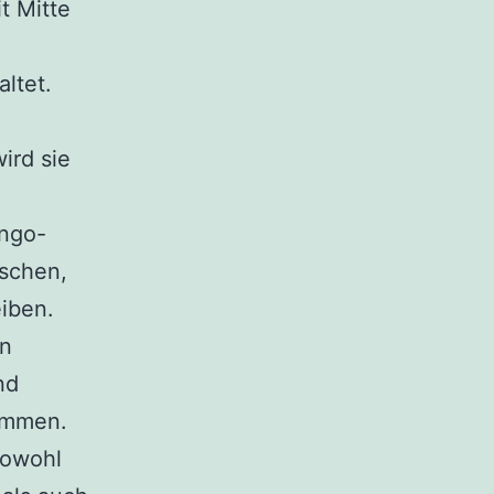
t Mitte
ltet.
ird sie
ango-
nschen,
eiben.
en
nd
ommen.
sowohl