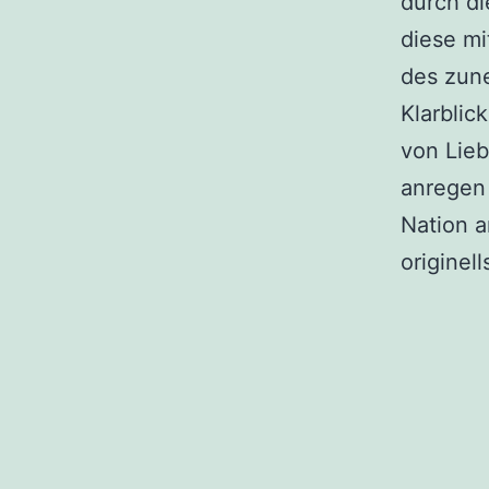
durch di
diese mi
des zun
Klarblic
von Lieb
anregen 
Nation 
originel