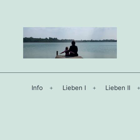
Info
Lieben I
Lieben II
Menü
Menü
öffnen
öffnen