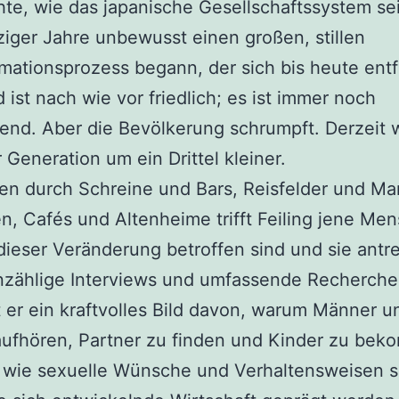
te, wie das japanische Gesellschaftssystem sei
ziger Jahre unbewusst einen großen, stillen
mationsprozess begann, der sich bis heute entfa
 ist nach wie vor friedlich; es ist immer noch
nd. Aber die Bevölkerung schrumpft. Derzeit w
r Generation um ein Drittel kleiner.
en durch Schreine und Bars, Reisfelder und M
n, Cafés und Altenheime trifft Feiling jene Me
dieser Veränderung betroffen sind und sie antr
nzählige Interviews und umfassende Recherch
 er ein kraftvolles Bild davon, warum Männer u
aufhören, Partner zu finden und Kinder zu bek
, wie sexuelle Wünsche und Verhaltensweisen 