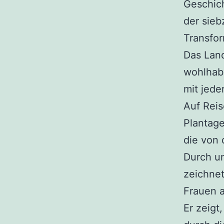
Geschich
der sieb
Transfor
Das Land
wohlhabe
mit jede
Auf Reis
Plantage
die von 
Durch u
zeichnet
Frauen 
Er zeigt