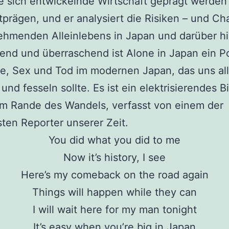
e sich entwickelnde Wirtschaft geprägt werden
tprägen, und er analysiert die Risiken – und C
ehmenden Alleinlebens in Japan und darüber hi
kend und überraschend ist Alone in Japan ein Po
e, Sex und Tod im modernen Japan, das uns al
und fesseln sollte. Es ist ein elektrisierendes Bi
am Rande des Wandels, verfasst von einem der
lsten Reporter unserer Zeit.
You did what you did to me
Now it’s history, I see
Here’s my comeback on the road again
Things will happen while they can
I will wait here for my man tonight
It’s easy when you’re big in Japan