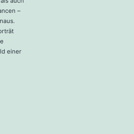
 als auch
hancen –
naus.
rträt
le
ld einer