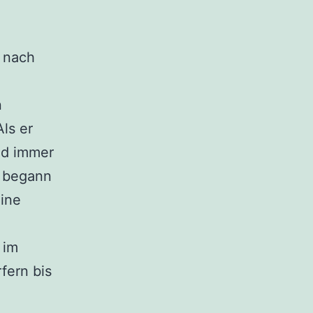
t nach
n
ls er
nd immer
o begann
eine
 im
fern bis