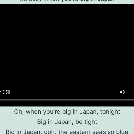
Oh, when you’re big in Japan, tonight
Big in Japan, be tight
Big in Japan, ooh, the eastern sea’s so blue