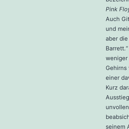
Pink Fl
Auch Git
und mein
aber die
Barrett
weniger 
Gehirns 
einer da
Kurz dar
Ausstieg
unvollen
beabsich
seinem A