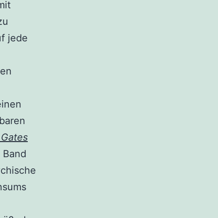
mit
zu
f jede
ten
einen
lbaren
 Gates
e Band
ychische
onsums