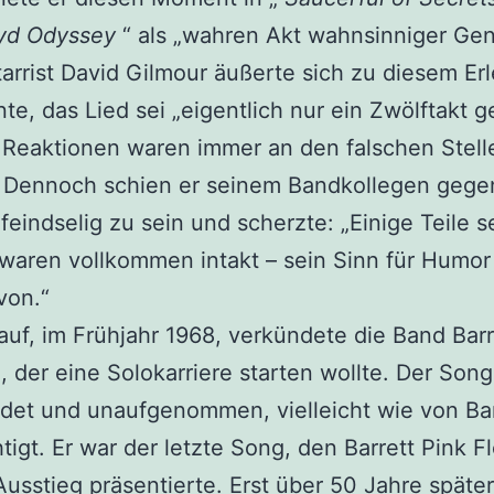
oyd Odyssey
“ als „wahren Akt wahnsinniger Genia
arrist David Gilmour äußerte sich zu diesem Erl
te, das Lied sei „eigentlich nur ein Zwölftakt 
 Reaktionen waren immer an den falschen Stell
.“ Dennoch schien er seinem Bandkollegen geg
feindselig zu sein und scherzte: „Einige Teile s
waren vollkommen intakt – sein Sinn für Humor
von.“
auf, im Frühjahr 1968, verkündete die Band Barr
, der eine Solokarriere starten wollte. Der Song
det und unaufgenommen, vielleicht wie von Bar
tigt. Er war der letzte Song, den Barrett Pink F
usstieg präsentierte. Erst über 50 Jahre späte