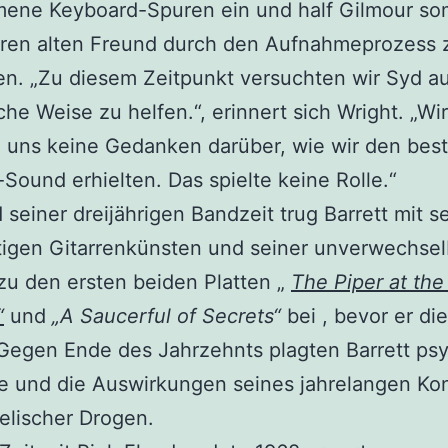
mene Keyboard-Spuren ein und half Gilmour so
hren alten Freund durch den Aufnahmeprozess 
en. „Zu diesem Zeitpunkt versuchten wir Syd au
che Weise zu helfen.“, erinnert sich Wright. „Wir
 uns keine Gedanken darüber, wie wir den bes
-Sound erhielten. Das spielte keine Rolle.“
seiner dreijährigen Bandzeit trug Barrett mit s
tigen Gitarrenkünsten und seiner unverwechse
u den ersten beiden Platten „
The Piper at the
“
und
„A Saucerful of Secrets“
bei , bevor er di
 Gegen Ende des Jahrzehnts plagten Barrett ps
e und die Auswirkungen seines jahrelangen K
elischer Drogen.