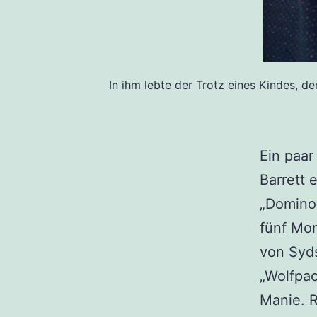
In ihm lebte der Trotz eines Kindes, d
Ein paar
Barrett 
„Dominoe
fünf Mo
von Syds
„Wolfpac
Manie. R