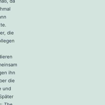
mäß, da
chmal
ann
te.
er, die
ollegen
dieren
emeinsam
gen ihn
ber die
e und
Später
s: The