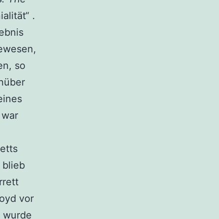
lität“ .
ebnis
gewesen,
en, so
enüber
eines
 war
etts
 blieb
rett
loyd vor
r
wurde