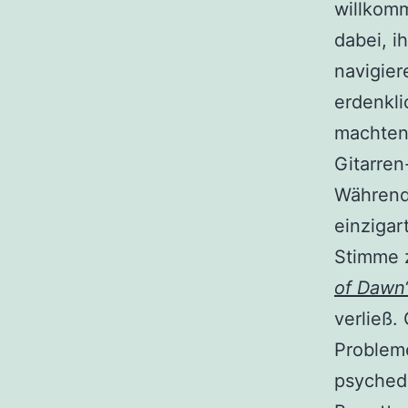
willkom
dabei, i
navigier
erdenkli
machten
Gitarren
Während 
einzigar
Stimme z
of Dawn
verließ.
Problem
psyched