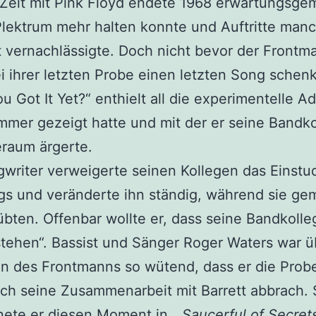
 Zeit mit Pink Floyd endete 1968 erwartungsge
Plektrum mehr halten konnte und Auftritte man
 vernachlässigte. Doch nicht bevor der Frontm
i ihrer letzten Probe einen letzten Song schenk
u Got It Yet?“ enthielt all die experimentelle Ad
immer gezeigt hatte und mit der er seine Bandk
raum ärgerte.
writer verweigerte seinen Kollegen das Einstu
gs und veränderte ihn ständig, während sie g
übten. Offenbar wollte er, dass seine Bandkolle
stehen“. Bassist und Sänger Roger Waters war ü
n des Frontmanns so wütend, dass er die Prob
ch seine Zusammenarbeit mit Barrett abbrach. 
nete er diesen Moment in „
Saucerful of Secret