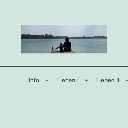
Info
Lieben I
Lieben II
Menü
Menü
öffnen
öffnen