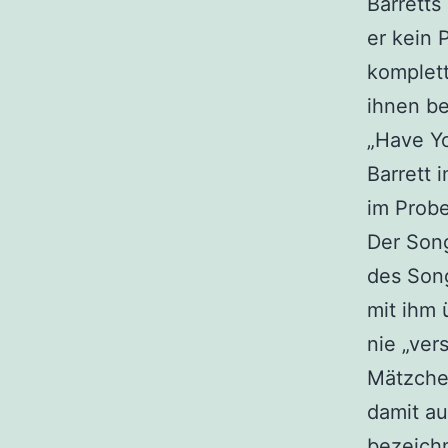
Barretts
er kein 
komplett
ihnen be
„Have Yo
Barrett 
im Probe
Der Song
des Son
mit ihm 
nie „ver
Mätzche
damit au
bezeich