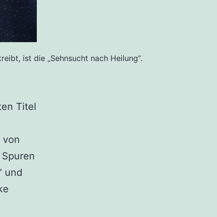
eibt, ist die „Sehnsucht nach Heilung“.
en Titel
m von
 Spuren
“ und
ke